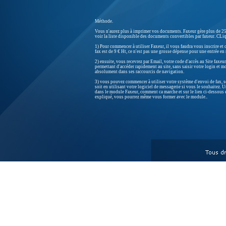
Méthode.
Vous n'aurez plus à imprimer vos documents. Faxeur gère plus de 2
voir la liste disponible des documents convertibles par faxeur. CLi
1) Pour commencer à utiliser Faxeur, il vous faudra vous inscrire et 
fax est de 9 € Ht, ce n'est pas une grosse dépense pour une entrée en 
2) ensuite, vous recevrez par Email, votre code d'accès au Site faxe
permettant d'accéder rapidement au site, sans saisir votre login et mo
absolument dans ses raccourcis de navigation.
3) vous pouvez commencer à utiliser votre système d'envoi de fax, soi
soit en utilisant votre logiciel de messagerie si vous le souhaitez. 
dans le module Faxeur, comment ca marche et sur le lien ci-dessous e
expliqué, vous pourrez même vous former avec le module..